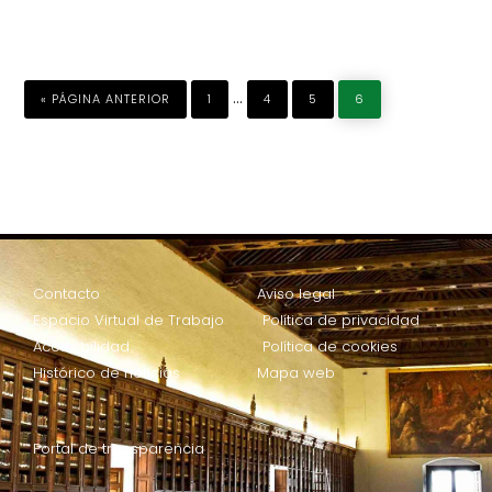
…
«
PÁGINA ANTERIOR
1
4
5
6
Contacto
Aviso legal
Espacio Virtual de Trabajo
Política de privacidad
Accesibilidad
Política de cookies
Histórico de noticias
Mapa web
Portal de transparencia