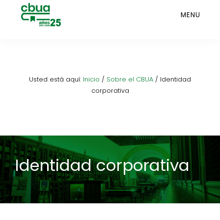
Saltar
MENU
al
contenido
principal
Usted está aquí:
Inicio
/
Sobre el CBUA
/
Identidad
corporativa
Identidad corporativa