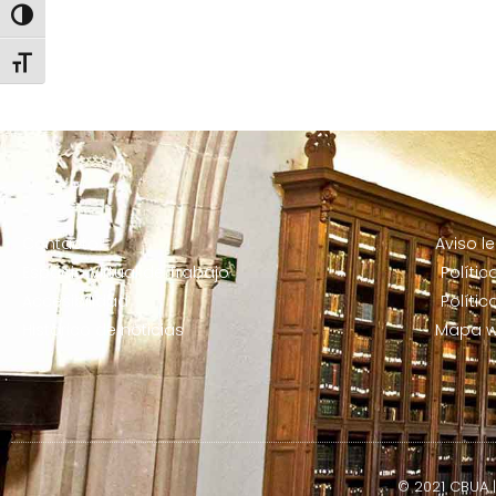
ALTERNAR ALTO CONTRASTE
ALTERNAR TAMAÑO DE LETRA
Contacto
Aviso l
Espacio Virtual de Trabajo
Políti
Accesibilidad
Políti
Histórico de noticias
Mapa 
© 2021 CBUA |