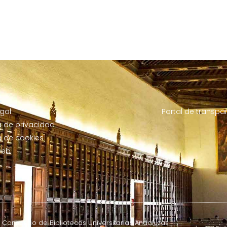
egal
Portal de transpa
ca de privacidad
ca de cookies
web
 Consorcio de Bibliotecas Universitarias Andaluzas