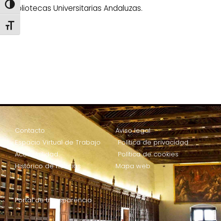
ALTERNAR ALTO CONTRASTE
Bibliotecas Universitarias Andaluzas.
ALTERNAR TAMAÑO DE LETRA
Contacto
Aviso legal
Espacio Virtual de Trabajo
Política de privacidad
Accesibilidad
Política de cookies
Histórico de noticias
Mapa web
Portal de transparencia