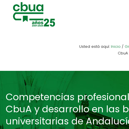
Saltar
Saltar
a
al
la
contenido
navegación
principal
principal
Usted está aquí:
Inicio
/
Gr
CbuA 
Competencias profesionale
CbuA y desarrollo en las b
universitarias de Andaluc