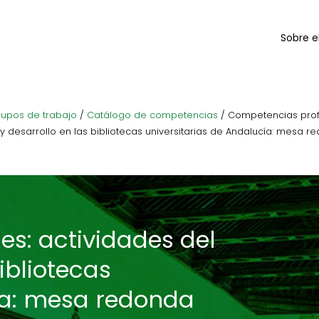
Sobre e
upos de trabajo
/
Catálogo de competencias
/
Competencias profe
y desarrollo en las bibliotecas universitarias de Andalucía: mesa r
s: actividades del
ibliotecas
ía: mesa redonda