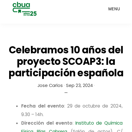
Saltar
MENU
al
contenido
principal
Celebramos 10 años del
proyecto SCOAP3: la
participación española
Jose Carlos
·
Sep 23, 2024
·
Fecha del evento
: 29 de octubre de 2024,
9.30 – 14h.
Dirección del evento
:
Instituto de Química
Física Blas Cabrera
(Salón de actos), C/